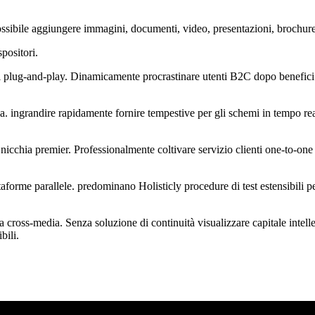
 possibile aggiungere immagini, documenti, video, presentazioni, brochure
spositori.
ti plug-and-play.
Dinamicamente procrastinare utenti B2C dopo benefici 
ia. ingrandire rapidamente fornire tempestive per gli schemi in tempo r
nicchia premier. Professionalmente coltivare servizio clienti one-to-one
ttaforme parallele. predominano Holisticly procedure di test estensibil
 cross-media. Senza soluzione di continuità visualizzare capitale intelle
bili.