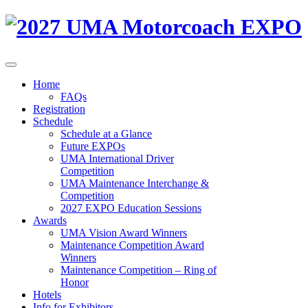
Home
FAQs
Registration
Schedule
Schedule at a Glance
Future EXPOs
UMA International Driver
Competition
UMA Maintenance Interchange &
Competition
2027 EXPO Education Sessions
Awards
UMA Vision Award Winners
Maintenance Competition Award
Winners
Maintenance Competition – Ring of
Honor
Hotels
Info for Exhibitors